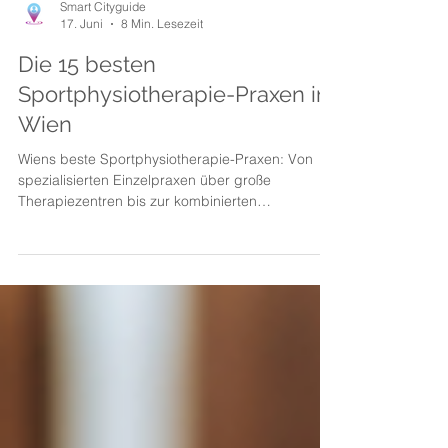
Smart Cityguide
17. Juni
8 Min. Lesezeit
Die 15 besten
Sportphysiotherapie-Praxen in
Wien
Wiens beste Sportphysiotherapie-Praxen: Von
spezialisierten Einzelpraxen über große
Therapiezentren bis zur kombinierten
Sportarztordination. Ob Rehabilitation nach
Verletzung, Leistungsdiagnostik oder
sportartspezifisches Training – für jeden Bedarf
die passende Praxis. Mit verifizierten Adressen,
Preisen und Kassentipps quer durch alle Bezirke.
Jetzt die richtige Praxis finden!