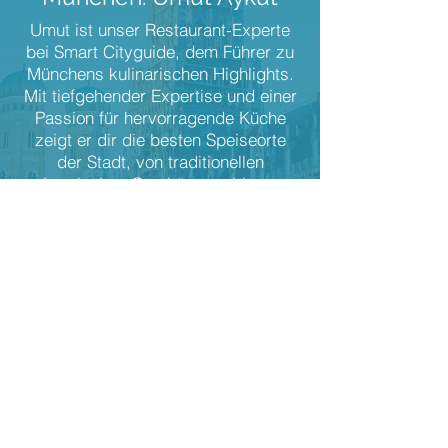
Umut ist unser Restaurant-Experte
bei Smart Cityguide, dem Führer zu
Münchens kulinarischen Highlights.
Mit tiefgehender Expertise und einer
Passion für hervorragende Küche
zeigt er dir die besten Speiseorte
der Stadt, von traditionellen
bayrischen Gasthäusern bis zu
modernen Gourmet-Tempeln. In
unseren Artikeln teilt Umut seine
Empfehlungen für beliebte und
versteckte Gastronomieperlen in
München, perfekt für jeden Anlass
vom schnellen Mittagessen bis zum
festlichen Abendessen.
Zum Autor