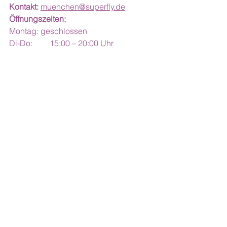
Kontakt:
muenchen@superfly.de
Öffnungszeiten:
Montag: geschlossen
Di-Do: 	15:00 – 20:00 Uhr
Freitag: 	14:00 – 20:00 Uhr
Samstag:	10:00 – 21:00 Uhr
Sonntag: 	09:00 – 20:00 Uhr
Angebote:
 Trampolinflächen, Ninja 
Parcours, Battle Bridge, Freefall, Air 
Bag
Preise:
 ab 16,90€ pro Person
Highlight: 
Die riesigen 
Trampolinflächen und der Ninja 
Parcours
6. 
TeamSport