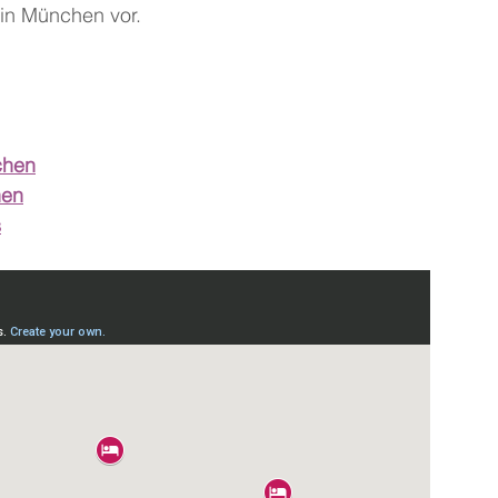
 in München vor.
chen
hen
s