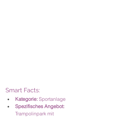
Smart Facts:
Kategorie:
 Sportanlage
Spezifisches Angebot: 
Trampolinpark mit 
Hindernisparcours und Rutschen
Unsere Empfehlung:
 Besuche die 
Anlage während der weniger 