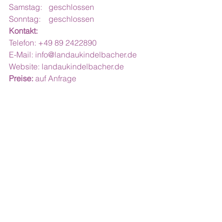
Samstag:	geschlossen
Sonntag:	geschlossen
Kontakt:
Telefon: +49 89 2422890
E-Mail: 
info@landaukindelbacher.de
Website: 
landaukindelbacher.de
Preise:
 auf Anfrage
5. Gabriela Raible 
Innenarchitektur
Gabriela Raible bietet individuelle 
Corporate Interior Architecture sowie 