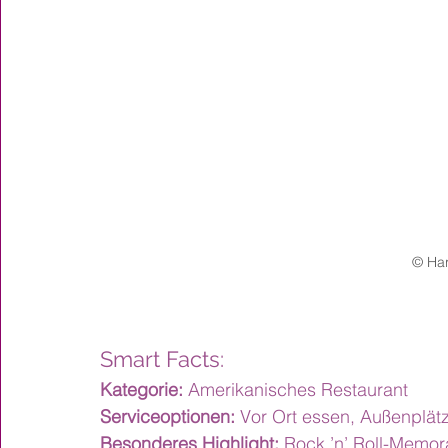
© Ha
Smart Facts:
Kategorie:
 Amerikanisches Restaurant
Serviceoptionen:
 Vor Ort essen, Außenplät
Besonderes Highlight:
 Rock ’n’ Roll-Memor