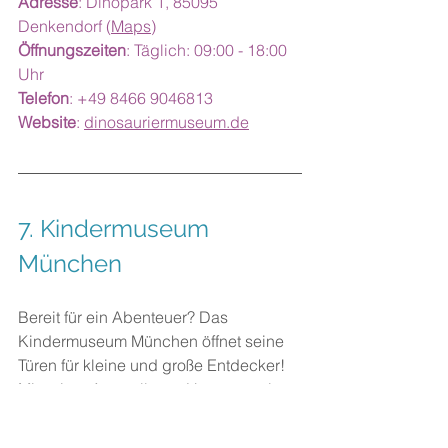
Adresse
: Dinopark 1, 85095 
Denkendorf (
Maps
)
Öffnungszeiten
: Täglich: 09:00 - 18:00 
Uhr 
Telefon
: +49 8466 9046813
Website
: 
dinosauriermuseum.de
7. Kindermuseum 
München
Bereit für ein Abenteuer? Das 
Kindermuseum München öffnet seine 
Türen für kleine und große Entdecker! 
Mit seiner Ausstellung „Unterwegs in 
meiner Stadt“ bietet das Museum 
interaktive Wechselausstellungen
, die 