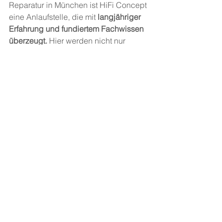
Reparatur in München ist HiFi Concept 
eine Anlaufstelle, die mit 
langjähriger 
Erfahrung und fundiertem Fachwissen 
überzeugt.
 Hier werden nicht nur 
Lautsprecher repariert, sondern du 
kannst auch verschiedene Systeme in 
den hauseigenen Studios testen.