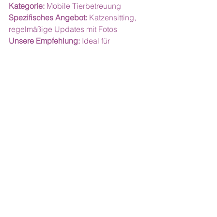
Kategorie: 
Mobile Tierbetreuung
Spezifisches Angebot:
 Katzensitting, 
regelmäßige Updates mit Fotos
Unsere Empfehlung: 
Ideal für 
Urlaubsbetreuungen
Adresse:
 Adelheidstraße 14, 80798 
München 
(Maps)
Öffnungszeiten:
Mo - So: 08:00 - 20:00
Kontakt:
Telefon: +49 89 27374206
E-Mail: 
info@miez-maunz.de
Website: 
miez-maunz.de
Preise:
 ab 29,00 €